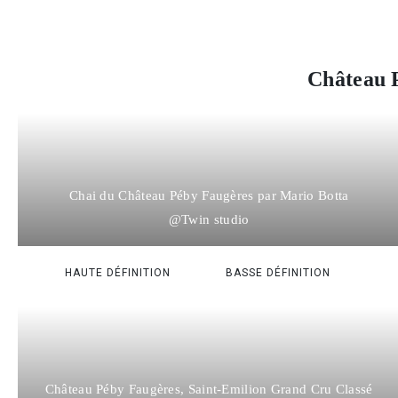
Château 
Chai du Château Péby Faugères par Mario Botta
@Twin studio
HAUTE DÉFINITION
BASSE DÉFINITION
Château Péby Faugères, Saint-Emilion Grand Cru Classé