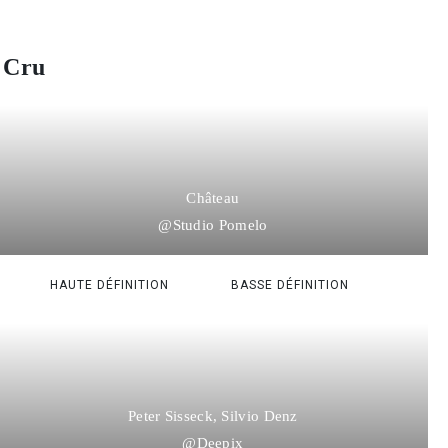
 Cru
Château
@Studio Pomelo
HAUTE DÉFINITION
BASSE DÉFINITION
Peter Sisseck, Silvio Denz
@Deepix