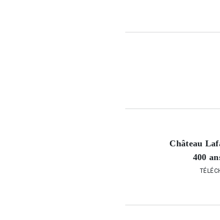
Château Laf
400 ans
TÉLÉC