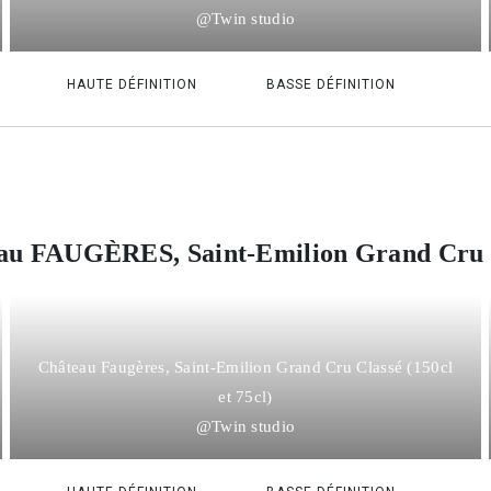
@Twin studio
HAUTE DÉFINITION
BASSE DÉFINITION
au FAUGÈRES, Saint-Emilion Grand Cru 
Château Faugères, Saint-Emilion Grand Cru Classé (150cl
et 75cl)
@Twin studio